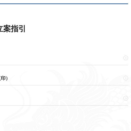
立案指引

复印）

