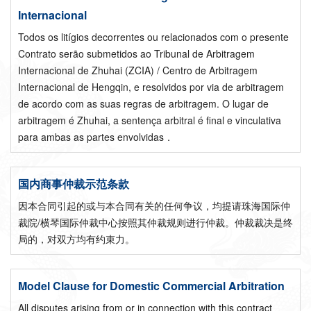
Internacional
Todos os litígios decorrentes ou relacionados com o presente
Contrato serão submetidos ao Tribunal de Arbitragem
Internacional de Zhuhai (ZCIA) / Centro de Arbitragem
Internacional de Hengqin, e resolvidos por via de arbitragem
de acordo com as suas regras de arbitragem. O lugar de
arbitragem é Zhuhai, a sentença arbitral é final e vinculativa
para ambas as partes envolvidas．
国内商事仲裁示范条款
因本合同引起的或与本合同有关的任何争议，均提请珠海国际仲
裁院/横琴国际仲裁中心按照其仲裁规则进行仲裁。仲裁裁决是终
局的，对双方均有约束力。
Model Clause for Domestic Commercial Arbitration
All disputes arising from or in connection with this contract