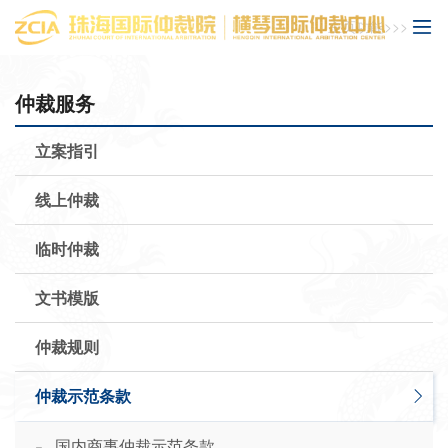
主页功能>>>
仲裁服务
立案指引
线上仲裁
临时仲裁
文书模版
仲裁规则
仲裁示范条款
-
国内商事仲裁示范条款