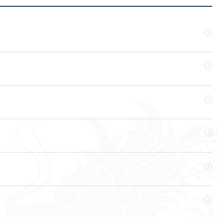





