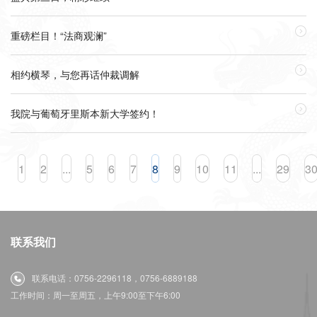

重磅栏目！“法商观澜”

相约横琴，与您再话仲裁调解

我院与葡萄牙里斯本新大学签约！
1
2
...
5
6
7
8
9
10
11
...
29
3
联系我们
联系电话：0756-2296118，0756-6889188
工作时间：周一至周五，上午9:00至下午6:00